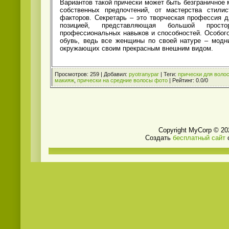
Вариантов такой прически может быть безграничное 
собственных предпочтений, от мастерства стили
факторов. Секретарь – это творческая профессия 
позицией, представляющая большой прос
профессиональных навыков и способностей. Особог
обувь, ведь все женщины по своей натуре – модн
окружающих своим прекрасным внешним видом.
Просмотров
:
259
|
Добавил
:
pyotranypar
|
Теги
:
прически для воло
макияж
,
прически на средние волосы фото
|
Рейтинг
:
0.0
/
0
Copyright MyCorp © 20
Создать
бесплатный сайт