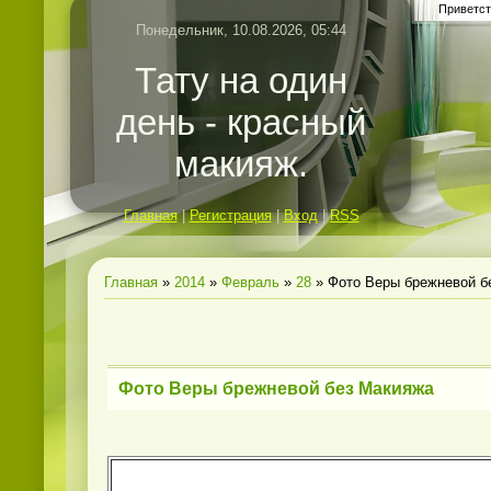
Приветст
Понедельник, 10.08.2026, 05:44
Тату на один
день - красный
макияж.
Главная
|
Регистрация
|
Вход
|
RSS
Главная
»
2014
»
Февраль
»
28
» Фото Веры брежневой б
Фото Веры брежневой без Макияжа