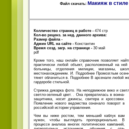
Макияж в стиле
Файл скачать:
Колличество страниц в работе -
474 стр
Кол-во реценз. за нед. данного архива:
Размер файла -
Админ URL на сайте -
Константин
Время созд. загр. на странице -
30 май
pdf
Кроме того, наш онлайн справочник позволяет найт
практически любой объект, расположенный на ней 
больницы, отделения милиции, магазины, шк
местонахождением. И. Подробнее Промозглым осен
тянет облачиться в. Подробнее В арсенале любой ж
гардеробе стильной.
Стрижка дикарка фото. На неподвижное веко и свет
светло-зеленый цвет.
. Она превратилась в воина-
защитника, носит джинсы, свитера и кроссовки.
Появление нового ведомства означало поворот в
российской истории управления.
Чем вы ниже ростом, тем меньший каблук вам
нужен, чтобы выглядеть пропорционально. В
процессе анализа многих политических кампаний,
литературных источников, общения с оте­