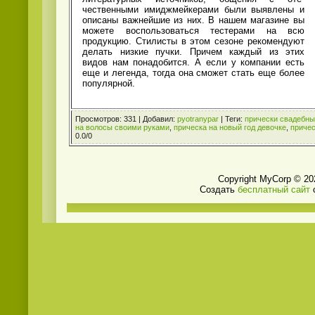
чественными имиджмейкерами были выявлены и
описаны важнейшие из них. В нашем магазине вы
можете воспользоваться тестерами на всю
продукцию. Стилисты в этом сезоне рекомендуют
делать низкие пучки. Причем каждый из этих
видов нам понадобится. А если у компании есть
еще и легенда, тогда она сможет стать еще более
популярной.
Просмотров
:
331
|
Добавил
:
pyotranypar
|
Теги
:
прически свадебн
на волосы своими руками
,
прическа на новый год девочке
,
причес
0.0
/
0
Copyright MyCorp © 20
Создать
бесплатный сайт