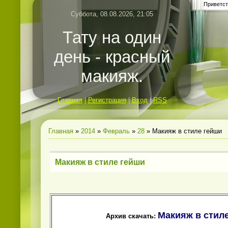
Приветст
Суббота, 08.08.2026, 21:05
Тату на один
день - красный
макияж.
Главная
|
Регистрация
|
Вход
|
RSS
Главная
»
2014
»
Февраль
»
28
» Макияж в стиле гейши
Макияж в стиле гейши
Макияж в стиле
Архив скачать: