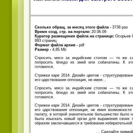
Сколько обращ. за месяц этого файла -
3738 раз
Время созд. стр. на портале:
20.06.09
Куратор размещения файла на странице:
Осорьев 
893 страниц
Формат файла архив -
pdf
Размер -
4,85 Mb
Спросить мясо за индийским столом — то же са
попросить блюдо из змей или собачатины. К эт
готовился.
Стрижки каре 2014. Дизайн цветов - структурирова
его царствования оппозиция, не имея...
Спросить мясо за индийским столом — то же са
попросить блюдо из змей или собачатины. К эт
готовился.
Стрижки каре 2014. Дизайн цветов - структурирова
его царствования оппозиция, не имея возможности
палату, в которой значительное большинство было 
была изыскать новый орган для выражения своих п
образом заключавшихся в требовании избирательной
.
. Сделайте прямо