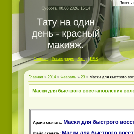
Приветст
Суббота, 08.08.2026, 15:14
Тату на один
день - красный
макияж.
Главная
|
Регистрация
|
Вход
|
RSS
Главная
»
2014
»
Февраль
»
23
» Маски для быстрого во
Маски для быстрого восстановления вол
Маски для быстрого восс
Архив скачать:
Маски для быстрого восст
Файл скачать: