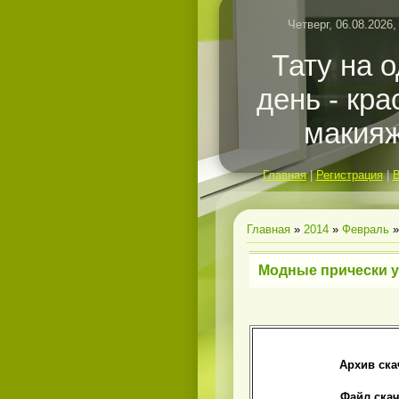
Четверг, 06.08.2026,
Тату на 
день - кр
макияж
Главная
|
Регистрация
|
Главная
»
2014
»
Февраль
»
Модные прически 
Архив ска
Файл скач