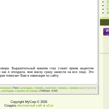
О
С
F
И
говора. Выразительный макияж глаз станет ярким акцентом
к как я опоздала, мне маску сразу нанесли на все лицо. Это
рая помогает Вам в навигации по сайту.
otranypar
|
Теги
:
календарь стрижек
,
короткие стрижки
,
стрижки на
,
календарь стрижек на январь
|
Рейтинг
:
0.0
/
0
Copyright MyCorp © 2026
Создать
бесплатный сайт
с
uCoz