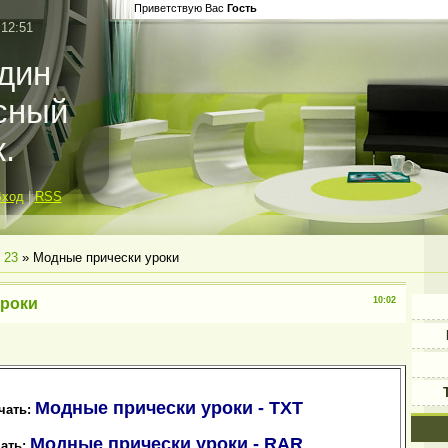
Приветствую Вас
Гость
 12:51
один
асный
.
Вход
|
RSS
23
» Модные прически уроки
уроки
10:02
Модные прически уроки - TXT
чать:
Модные прически уроки - RAR
ать: