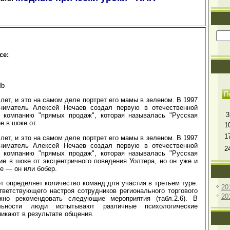
се:
Mb
П
 лет, и это на самом деле портрет его мамы в зеленом. В 1997
ниматель Алексей Нечаев создал первую в отечественной
3
ю компанию "прямых продаж", которая называлась "Русская
е в шоке от...
1
1
 лет, и это на самом деле портрет его мамы в зеленом. В 1997
ниматель Алексей Нечаев создал первую в отечественной
2
ю компанию "прямых продаж", которая называлась "Русская
ие в шоке от эксцентричного поведения Уолтера, но он уже и
ее — он или бобер.
 определяет количество команд для участия в третьем туре.
20
ветствующего настроя сотрудников регионального торгового
20
жно рекомендовать следующие мероприятия (табл.2.6). В
ельности люди испытывают различные психологические
никают в результате общения.