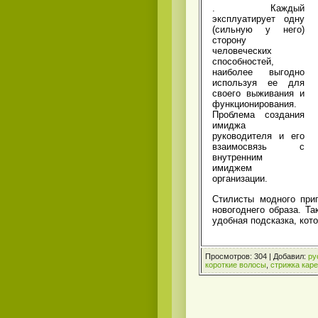
. Каждый
эксплуатирует одну
(сильную у него)
сторону
человеческих
способностей,
наиболее выгодно
используя ее для
своего выживания и
функционирования.
Проблема создания
имиджа
руководителя и его
взаимосвязь с
внутренним
имиджем
организации.
Стилисты модного при
новогоднего образа. Та
удобная подсказка, кото
Просмотров
:
304
|
Добавил
:
py
короткие волосы
,
стрижка каре