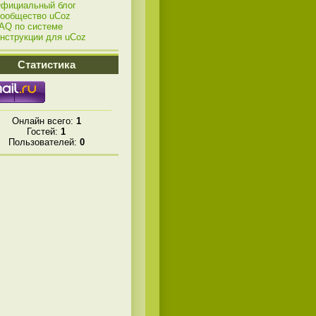
фициальный блог
ообщество uCoz
AQ по системе
нструкции для uCoz
Статистика
Онлайн всего:
1
Гостей:
1
Пользователей:
0