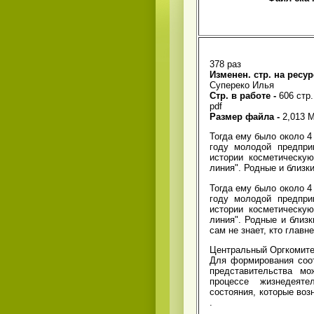
378 раз
Изменен. стр. на ресур
Супереко Илья
Стр. в работе -
606 стр.
pdf
Размер файла -
2,013 
Тогда ему было около 4
году молодой предпри
истории косметическу
линия". Родные и близки
Тогда ему было около 4
году молодой предпри
истории косметическу
линия". Родные и близк
сам не знает, кто главн
Центральный Оргкомитет
Для формирования соот
представительства мо
процессе жизнедеят
состояния, которые воз
.