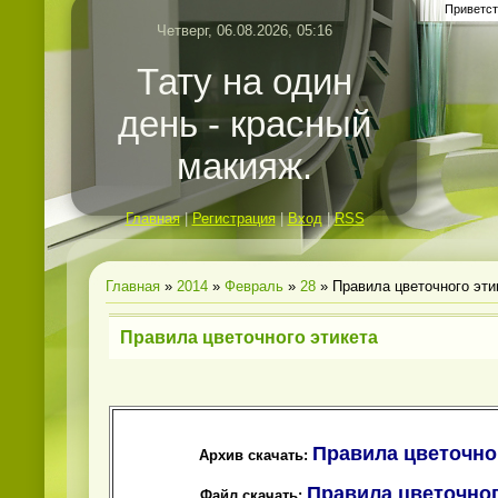
Приветст
Четверг, 06.08.2026, 05:16
Тату на один
день - красный
макияж.
Главная
|
Регистрация
|
Вход
|
RSS
Главная
»
2014
»
Февраль
»
28
» Правила цветочного эти
Правила цветочного этикета
Правила цветочног
Архив скачать:
Правила цветочног
Файл скачать: