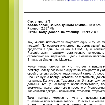
Стр. в арх.:
271
Кол-во обращ. за мес. данного архива -
1058 раз
Размер -
2,697 Mb
Шкопин
Когда добавл. на странице:
19-окт-2009
Так, многие потребители покупают одну и ту же м
неделей. По оценкам экспертов, на сегодняшний д
продуктов в день, 69 из них в США. Ну и, конечно
Разрабатывая политику организации, руководст
стратегических партнеров. Здесь смешано несколь
Египта, из Индии и из Марокко.
Романтичные натуры, те, кто тяготеет к изящны
лёгкому налёту роскоши в окружении комфорта и ую
своей спальни выберут классический стиль. Artdec
Японцев нужно всегда называть по фамилиям, добавл
например, Канэко-сан, Такэсита-сан. В таком случа
должны быть у настоящего врача-косметолога, пр
возможно, может еще чего интересного. Молодежн
элементами декора – нашивками, стразами, оторочка
Такая позиция, которая отлична от позиции кон
тщательно причесанные волосы.
. И если Вы хотите
купить японскую бытовую химию и косметику,