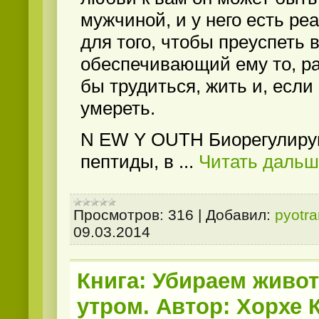
мужчиной, и у него есть р
для того, чтобы преуспеть 
обеспечивающий ему то, ра
бы трудиться, жить и, если
умереть.
N EW Y OUTH Биорегулир
пептиды, в
...
Читать дальш
Просмотров:
316
|
Добавил:
pyotr
09.03.2014
Книга: Убираем живот
утром. Автор: Хорхе 