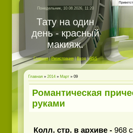
Приветст
Понедельник, 10.08.2026, 11:20
Тату на один
день - красный
макияж.
Главная
|
Регистрация
|
Вход
|
RSS
Главная
»
2014
»
Март
»
09
Романтическая приче
руками
Колл. стр. в архиве -
968 с